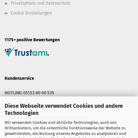
Privatsphäre und Datenschutz
Cookie Einstellungen
1175+ positive Bewertungen
Kundenservice
HOTLINE: 05153 80 00 535
MO. - FR. 9.00 BIS 13.00 UHR
MO. - DO. 14.30 BIS 16.00 UHR
Diese Webseite verwendet Cookies und andere
Technologien
E-Mail:
info@werbetechnik-onlineshop.de
Wir verwenden Cookies und ähnliche Technologien, auch von
Drittanbietern, um die ordentliche Funktionsweise der Website zu
gewährleisten, die Nutzung unseres Angebotes zu analysieren und