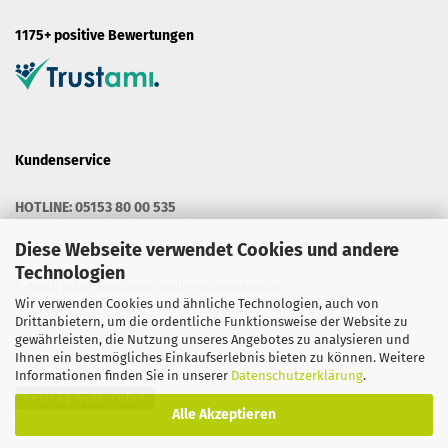
1175+ positive Bewertungen
Kundenservice
HOTLINE: 05153 80 00 535
MO. - FR. 9.00 BIS 13.00 UHR
MO. - DO. 14.30 BIS 16.00 UHR
Diese Webseite verwendet Cookies und andere
Technologien
E-Mail:
info@werbetechnik-onlineshop.de
Wir verwenden Cookies und ähnliche Technologien, auch von
Drittanbietern, um die ordentliche Funktionsweise der Website zu
gewährleisten, die Nutzung unseres Angebotes zu analysieren und
Ihnen ein bestmögliches Einkaufserlebnis bieten zu können. Weitere
Informationen finden Sie in unserer
Datenschutzerklärung
.
Vertrag widerrufen
Alle Akzeptieren