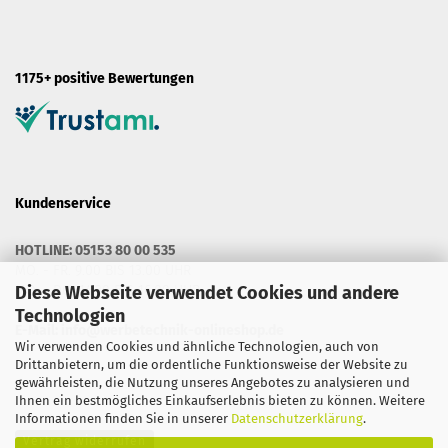
1175+ positive Bewertungen
Kundenservice
HOTLINE: 05153 80 00 535
MO. - FR. 9.00 BIS 13.00 UHR
MO. - DO. 14.30 BIS 16.00 UHR
Diese Webseite verwendet Cookies und andere
Technologien
E-Mail:
info@werbetechnik-onlineshop.de
Wir verwenden Cookies und ähnliche Technologien, auch von
Drittanbietern, um die ordentliche Funktionsweise der Website zu
gewährleisten, die Nutzung unseres Angebotes zu analysieren und
Ihnen ein bestmögliches Einkaufserlebnis bieten zu können. Weitere
Informationen finden Sie in unserer
Datenschutzerklärung
.
Vertrag widerrufen