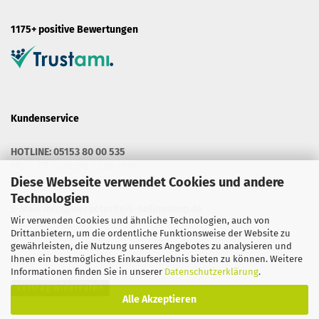
1175+ positive Bewertungen
Kundenservice
HOTLINE: 05153 80 00 535
MO. - FR. 9.00 BIS 13.00 UHR
MO. - DO. 14.30 BIS 16.00 UHR
Diese Webseite verwendet Cookies und andere
Technologien
E-Mail:
info@werbetechnik-onlineshop.de
Wir verwenden Cookies und ähnliche Technologien, auch von
Drittanbietern, um die ordentliche Funktionsweise der Website zu
gewährleisten, die Nutzung unseres Angebotes zu analysieren und
Ihnen ein bestmögliches Einkaufserlebnis bieten zu können. Weitere
Informationen finden Sie in unserer
Datenschutzerklärung
.
Vertrag widerrufen
Alle Akzeptieren