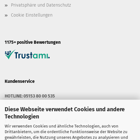
Privatsphäre und Datenschutz
Cookie Einstellungen
1175+ positive Bewertungen
Kundenservice
HOTLINE: 05153 80 00 535
MO. - FR. 9.00 BIS 13.00 UHR
Diese Webseite verwendet Cookies und andere
MO. - DO. 14.30 BIS 16.00 UHR
Technologien
E-Mail:
info@werbetechnik-onlineshop.de
Wir verwenden Cookies und ähnliche Technologien, auch von
Drittanbietern, um die ordentliche Funktionsweise der Website zu
gewährleisten, die Nutzung unseres Angebotes zu analysieren und