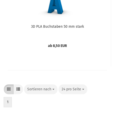
3D PLA Buchstaben 50 mm stark
ab 8,50 EUR
Sortieren nach
Sortieren nach
24 pro Seite
pro Seite
1