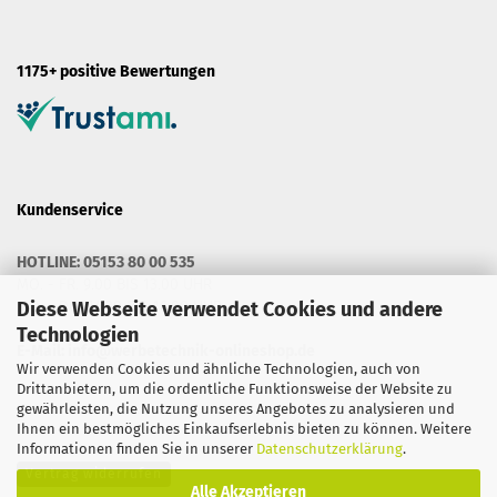
1175+ positive Bewertungen
Kundenservice
HOTLINE: 05153 80 00 535
MO. - FR. 9.00 BIS 13.00 UHR
MO. - DO. 14.30 BIS 16.00 UHR
Diese Webseite verwendet Cookies und andere
Technologien
E-Mail:
info@werbetechnik-onlineshop.de
Wir verwenden Cookies und ähnliche Technologien, auch von
Drittanbietern, um die ordentliche Funktionsweise der Website zu
gewährleisten, die Nutzung unseres Angebotes zu analysieren und
Ihnen ein bestmögliches Einkaufserlebnis bieten zu können. Weitere
Informationen finden Sie in unserer
Datenschutzerklärung
.
Vertrag widerrufen
Alle Akzeptieren