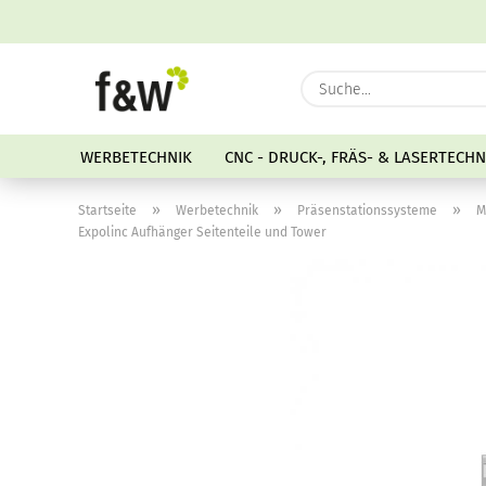
WERBETECHNIK
CNC - DRUCK-, FRÄS- & LASERTECHN
»
»
»
Startseite
Werbetechnik
Präsenstationssysteme
M
Expolinc Aufhänger Seitenteile und Tower