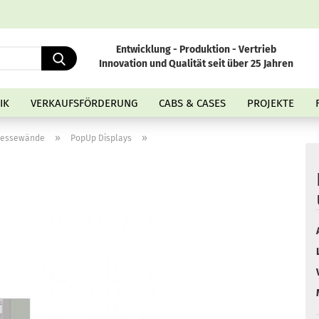
Entwicklung - Produktion - Vertrieb
Lief
Suche...
Innovation und Qualität seit über 25 Jahren
IK
VERKAUFSFÖRDERUNG
CABS & CASES
PROJEKTE
»
»
essewände
PopUp Displays