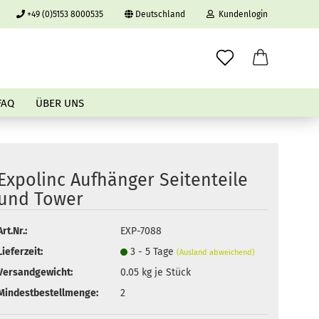
+49 (0)5153 8000535
Deutschland
Kundenlogin
erland
E-Mail
FAQ
ÜBER UNS
Passwort
Expolinc Aufhänger Seitenteile
und Tower
Konto erstellen
Art.Nr.:
EXP-7088
Passwort vergessen?
Lieferzeit:
3 - 5 Tage
(Ausland abweichend)
Versandgewicht:
0.05
kg je Stück
Mindestbestellmenge:
2