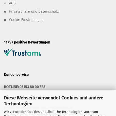
AGB
Privatsphäre und Datenschutz
Cookie Einstellungen
1175+ positive Bewertungen
Kundenservice
HOTLINE: 05153 80 00 535
MO. - FR. 9.00 BIS 13.00 UHR
MO. - DO. 14.30 BIS 16.00 UHR
Diese Webseite verwendet Cookies und andere
Technologien
E-Mail:
info@werbetechnik-onlineshop.de
Wir verwenden Cookies und ähnliche Technologien, auch von