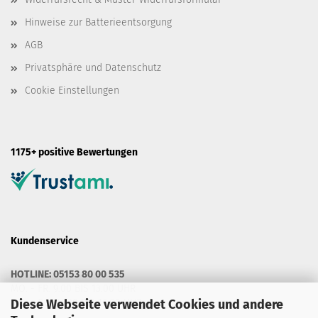
Hinweise zur Batterieentsorgung
AGB
Privatsphäre und Datenschutz
Cookie Einstellungen
1175+ positive Bewertungen
Kundenservice
HOTLINE: 05153 80 00 535
MO. - FR. 9.00 BIS 13.00 UHR
MO. - DO. 14.30 BIS 16.00 UHR
Diese Webseite verwendet Cookies und andere